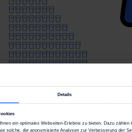
Details
ne sollten eine Mindestmenge von 1,5 Litern Wasser pro Tag (6 Gläser 
r Aktivität, bei hohen oder sehr niedrigen Temperaturen, bei Fieber, Erb
 während der Schwangerschaft und Stillzeit muss mehr Wasser aufgen
Cookies
nen ein optimales Webseiten-Erlebnis zu bieten. Dazu zählen C
wie solche, die anonymisierte Analysen zur Verbesserung der Se