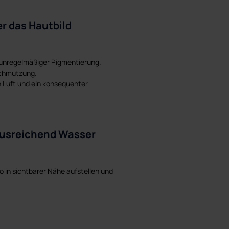
r das Hautbild
d unregelmäßiger Pigmentierung.
rschmutzung.
 Luft und ein konsequenter
 ausreichend Wasser
o in sichtbarer Nähe aufstellen und