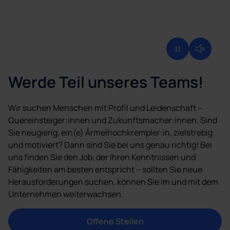
Kununu Culligan Unternehmenskultur
Werde Teil unseres Teams!
Wir suchen Menschen mit Profil und Leidenschaft –
Quereinsteiger:innen und Zukunftsmacher:innen. Sind
Sie neugierig, ein(e) Ärmelhochkrempler:in, zielstrebig
und motiviert? Dann sind Sie bei uns genau richtig! Bei
uns finden Sie den Job, der Ihren Kenntnissen und
Fähigkeiten am besten entspricht – sollten Sie neue
Herausforderungen suchen, können Sie im und mit dem
Unternehmen weiterwachsen.
Offene Stellen