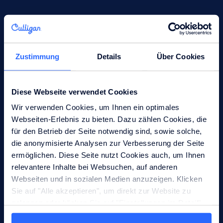
Zustimmung
Details
Über Cookies
Vielfältigkeit
Wir schaffen eine Belegschaft, die die Vielfalt unserer
Diese Webseite verwendet Cookies
Zielgruppen widerspiegelt – auf allen Ebenen.
Wir verwenden Cookies, um Ihnen ein optimales
Webseiten-Erlebnis zu bieten. Dazu zählen Cookies, die
für den Betrieb der Seite notwendig sind, sowie solche,
die anonymisierte Analysen zur Verbesserung der Seite
ermöglichen. Diese Seite nutzt Cookies auch, um Ihnen
Inklusion
relevantere Inhalte bei Websuchen, auf anderen
Webseiten und in sozialen Medien anzuzeigen. Klicken
Wir fördern eine Inklusionskultur, die unsere
Sie auf "Alle akzeptieren", um direkt zur Website zu
Unterschiede wertschätzt.
gelangen oder klicken Sie auf "Einstellungen im Detail",
um detaillierte Beschreibungen der eingesetzten Cookies