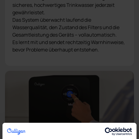
sicheres, hochwertiges Trinkwasser jederzeit
gewährleistet.
Das System überwacht laufend die
Wasserqualität, den Zustand des Filters und die
Gesamtleistung des Geräts – vollautomatisch.
Es lernt mit und sendet rechtzeitig Warnhinweise,
bevor Probleme überhaupt entstehen.