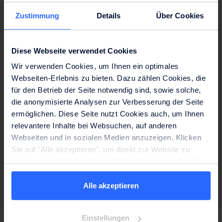
Zustimmung
Details
Über Cookies
03
Diese Webseite verwendet Cookies
Auf Knopfdruck begeistert
Wir verwenden Cookies, um Ihnen ein optimales
Webseiten-Erlebnis zu bieten. Dazu zählen Cookies, die
Entwickelt für große Teams und stark
für den Betrieb der Seite notwendig sind, sowie solche,
frequentierte Bereiche, sorgt unser modernstes
die anonymisierte Analysen zur Verbesserung der Seite
System für reines und großartig schmeckendes
ermöglichen. Diese Seite nutzt Cookies auch, um Ihnen
Wasser – jederzeit und ohne Aufwand. Wählen Sie
relevantere Inhalte bei Websuchen, auf anderen
aus sechs Wasseroptionen für jeden
Webseiten und in sozialen Medien anzuzeigen. Klicken
Geschmack: Ungekühlt Still, Gekühlt Sprudel,
Sie auf "Alle akzeptieren", um direkt zur Website zu
Gekühlt Still, Heiß, Extra Heiß, Gekühlt Medium
gelangen oder klicken Sie auf "Einstellungen im Detail",
um detaillierte Beschreibungen der eingesetzten Cookies
anzuzeigen und zu verwalten. Weitere Informationen
Alle akzeptieren
finden Sie auf der Seite
Datenschutzhinweise
.
Lesen Sie unser Impressum.
Einstellungen