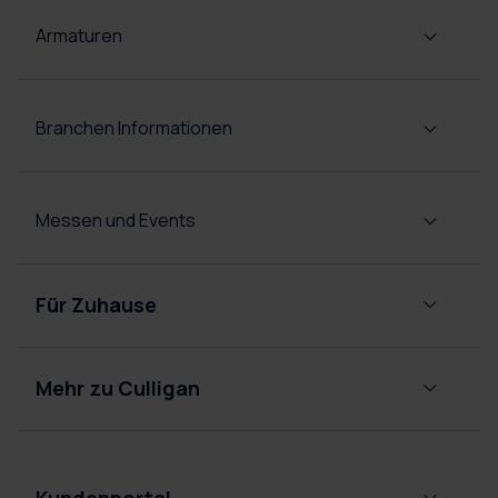
Armaturen
Branchen Informationen
Messen und Events
Für Zuhause
Alpenwasser
Abo
Mehr zu Culligan
Sodawasser
Über
Abo
uns
Armaturen
Rechner für
Kundenportal