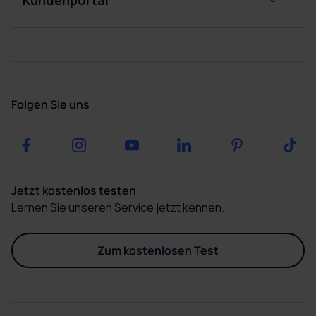
Umweltauswirkungen
Kontakt
Karriere
FAQ’s
Presse
Angebot
Folgen Sie uns
Blog
anfragen
Downloads
Jetzt kostenlos testen
Lernen Sie unseren Service jetzt kennen.
Zum kostenlosen Test