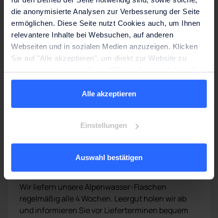
die anonymisierte Analysen zur Verbesserung der Seite
ermöglichen. Diese Seite nutzt Cookies auch, um Ihnen
relevantere Inhalte bei Websuchen, auf anderen
Webseiten und in sozialen Medien anzuzeigen. Klicken
Sie auf "Alle akzeptieren", um direkt zur Website zu
gelangen oder klicken Sie auf "Einstellungen im Detail",
um detaillierte Beschreibungen der eingesetzten Cookies
anzuzeigen und zu verwalten. Weitere Informationen
Alle akzeptieren
finden Sie auf der Seite
Datenschutzhinweise
.
Lesen Sie unser Impressum.
Einstellungen
02
Auswahl bestätigen
Regelmäßige Lieferung
Wir liefern unsere Alpenwasser-Flaschen
regelmäßig alle 4 Wochen. Leergut holen wir ab
und informieren Sie vor Lieferterminen bequem