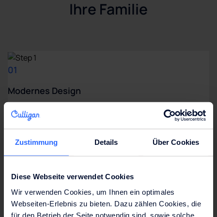
Ihre Familie
01
Modernes Design
Hochwertiges Design, erstklassige
Verarbeitung und intelligente
Technologie vereint in einer
Zustimmung
Details
Über Cookies
Armatur.
Diese Webseite verwendet Cookies
02
Wir verwenden Cookies, um Ihnen ein optimales
Webseiten-Erlebnis zu bieten. Dazu zählen Cookies, die
Multifunktions Armatur
für den Betrieb der Seite notwendig sind, sowie solche,