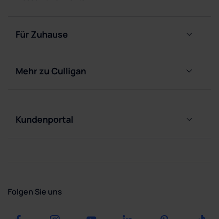
Für Zuhause
Alpenwasser
Abo
Mehr zu Culligan
Sodawasser
Über
Abo
uns
Armaturen
Rechner für
Kundenportal
Umweltauswirkungen
Kontakt
Karriere
FAQ’s
Presse
Angebot
Folgen Sie uns
Blog
anfragen
Downloads