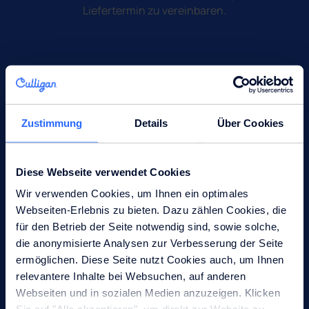
Liefertermin zu vereinbaren.
Liefern lassen
Zustimmung
Details
Über Cookies
Nach der Vereinbarung des Liefertermins kommen wir
einfach vorbei und kümmern uns um alles.
Diese Webseite verwendet Cookies
Wir verwenden Cookies, um Ihnen ein optimales
Webseiten-Erlebnis zu bieten. Dazu zählen Cookies, die
für den Betrieb der Seite notwendig sind, sowie solche,
Genießen
die anonymisierte Analysen zur Verbesserung der Seite
ermöglichen. Diese Seite nutzt Cookies auch, um Ihnen
Jetzt müssen Sie nur noch unser Angebot genießen und
relevantere Inhalte bei Websuchen, auf anderen
können sich somit jeden Tag aufs neue auf ein ganz
Webseiten und in sozialen Medien anzuzeigen. Klicken
besonderes Trinkerlebnis freuen.