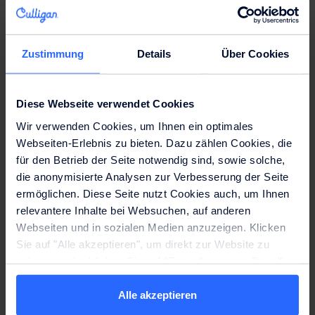
So einfach werden Sie
Kunde
Zustimmung
Details
Über Cookies
1. Persönliche Beratung
Diese Webseite verwendet Cookies
Unsere Experten nehmen sich die Zeit für das
Wir verwenden Cookies, um Ihnen ein optimales
persönliche Gespräch. Gemeinsam finden wir mit
Webseiten-Erlebnis zu bieten. Dazu zählen Cookies, die
Ihnen die perfekt passende Trinklösung für Sie.
für den Betrieb der Seite notwendig sind, sowie solche,
die anonymisierte Analysen zur Verbesserung der Seite
ermöglichen. Diese Seite nutzt Cookies auch, um Ihnen
2. Lieferung & Installation
relevantere Inhalte bei Websuchen, auf anderen
Unsere Servicetechniker kümmern sich um
Webseiten und in sozialen Medien anzuzeigen. Klicken
Lieferung und Installation Ihres Wunschgeräts.
Sie auf "Alle akzeptieren", um direkt zur Website zu
gelangen oder klicken Sie auf "Einstellungen im Detail",
um detaillierte Beschreibungen der eingesetzten Cookies
3. Sorglos genießen
anzuzeigen und zu verwalten. Weitere Informationen
Alle akzeptieren
finden Sie auf der Seite
Datenschutzhinweise
.
Sollte es doch mal zu Problemen mit ihrem Gerät