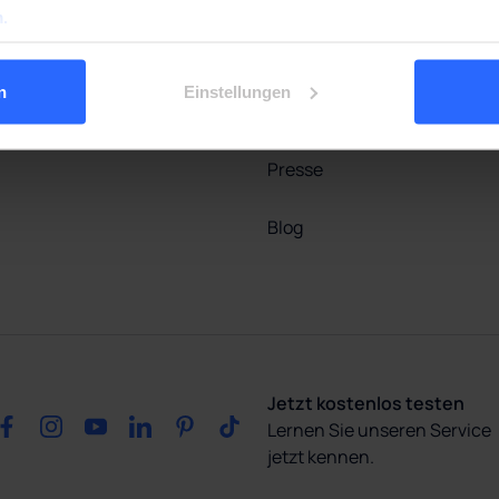
.
Sodawasser Abo
Rechner für
Umweltauswirkungen
n
Einstellungen
Armaturen
Karriere
Presse
Blog
Jetzt kostenlos testen
Lernen Sie unseren Service
jetzt kennen.