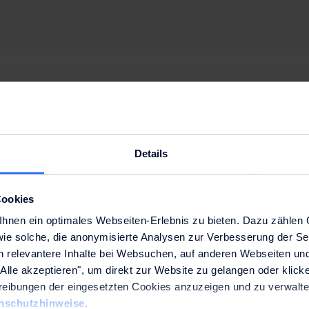
Kontakt aufnehmen
Details
Kontaktieren Sie unsere
Experten und machen Sie
Cookies
das Beste aus Wasser!
nen ein optimales Webseiten-Erlebnis zu bieten. Dazu zählen C
wie solche, die anonymisierte Analysen zur Verbesserung der Se
n relevantere Inhalte bei Websuchen, auf anderen Webseiten und
Alle akzeptieren", um direkt zur Website zu gelangen oder klicke
Für Zuhause
Mehr zu Culligan
chreibungen der eingesetzten Cookies anzuzeigen und zu verwalte
Alpenwasser Abo
Über uns
nschutzhinweise
.